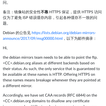
问。
备注：镜像站的安全性
不靠
HTTPS 保证，提供 HTTPS 访问
仅为了避免 ISP 错误缓存内容，引起各种缓存不一致的问
题。
Debian 的公告见
https://lists.debian.org/debian-mirrors-
announce/2017/09/msg00000.html
，以下为邮件摘录：
Hi,
the debian mirrors team needs to be able to point the ftp.
<CC>.debian.org aliases at different backends based on
their status. As such, the only service that is guaranteed to
be available at these names is HTTP. Offering HTTPS on
these names means breakage whenever they are pointed at
a different mirror.
Accordingly, we have set CAA records (RFC 6844) on the
<CC>.debian.org domains to disallow any certificate