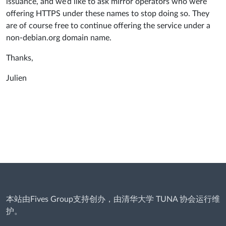
issuance, and we’d like to ask mirror operators who were
offering HTTPS under these names to stop doing so. They
are of course free to continue offering the service under a
non-debian.org domain name.
Thanks,
Julien
本站由Fives Group支持创办，由清华大学 TUNA 协会运行维
护。