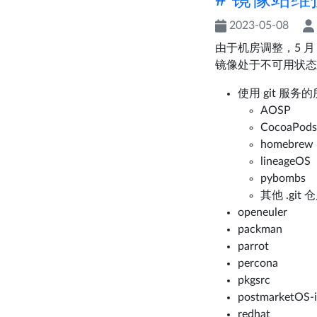
2023-05-08
由于机房调整，5 月
镜像处于不可用状态
使用 git 服务
AOSP
CocoaPods
homebrew
lineageOS
pybombs
其他 .git 
openeuler
packman
parrot
percona
pkgsrc
postmarketOS-
redhat