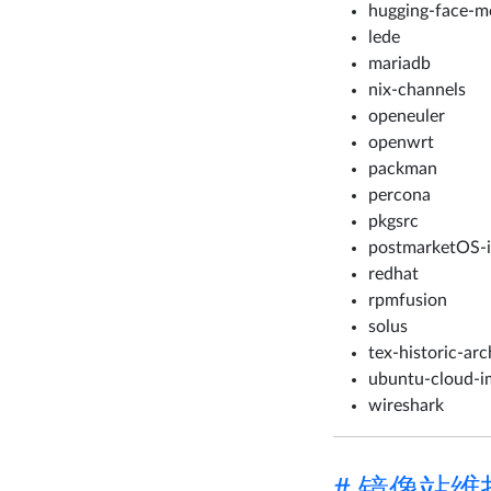
hugging-face-m
lede
mariadb
nix-channels
openeuler
openwrt
packman
percona
pkgsrc
postmarketOS-
redhat
rpmfusion
solus
tex-historic-arc
ubuntu-cloud-i
wireshark
# 镜像站