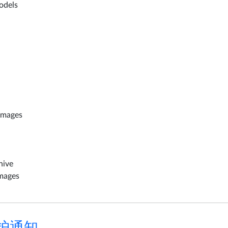
odels
images
hive
mages
维护通知