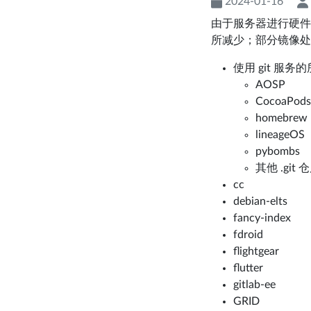
2024-01-16
由于服务器进行硬件升
所减少；部分镜像处
使用 git 服务
AOSP
CocoaPods
homebrew
lineageOS
pybombs
其他 .git 
cc
debian-elts
fancy-index
fdroid
flightgear
flutter
gitlab-ee
GRID