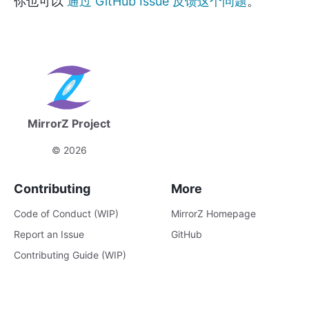
你也可以
通过 GitHub Issue 反馈这个问题
。
MirrorZ Project
©
2026
Contributing
More
Code of Conduct (WIP)
MirrorZ Homepage
Report an Issue
GitHub
Contributing Guide (WIP)